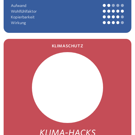
Aufwand
Wohlfühlfaktor
Kopierbarkeit
Wirkung
KLIMASCHUTZ
KLIMA-HACKS