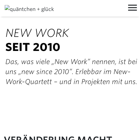
MIT UNS ARBEITEN
NEW WORK
PROZESSE
VON UNS LERNEN
SEIT 2010
WORKSHOPS
TRAININGS
ÜBER UNS
Das, was viele „New Work” nennen, ist bei
EVENTS
VORTRÄGE
MANIFEST
AKTUELLES
uns „new since 2010”. Erlebbar im New-
TEAM
BLOG
KOON
Work-Quartett – und in Projekten mit uns.
JOBS
NEWSLETTER
WORKSHOPRAUM MIETEN
NEW WORK
LINKEDIN
JEDERZEIT@QUNDG.DE
SCHONTAG
+49 (0) 6151 850 798 0
KONTAKT
KONTAKT
VERÄNDERUNG MACHT