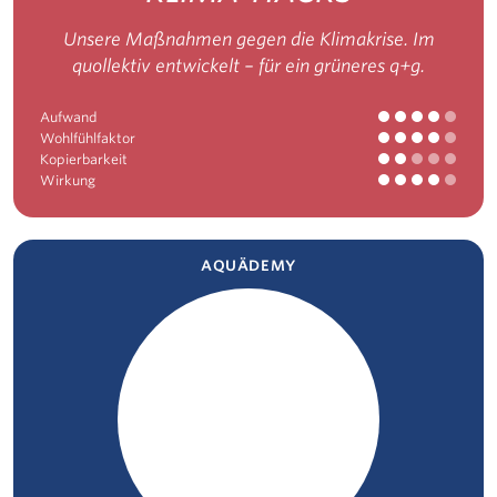
Unsere Maßnahmen gegen die Klimakrise. Im
quollektiv entwickelt – für ein grüneres q+g.
Aufwand
Wohlfühlfaktor
Kopierbarkeit
Wirkung
AQUÄDEMY