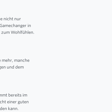
e nicht nur
r Gamechanger in
t zum Wohlfühlen.
he mehr, manche
gen und dem
mmt bereits im
cht einer guten
rden kann.