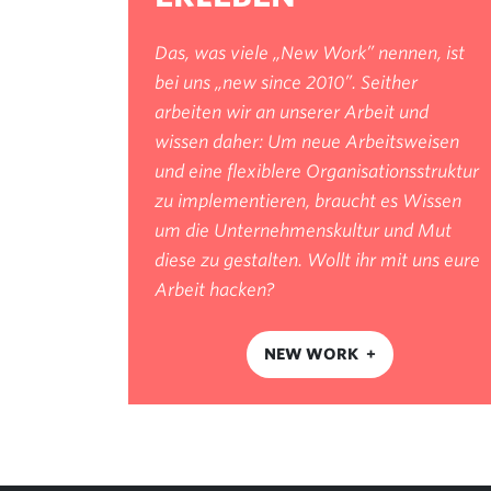
Das, was viele „New Work” nennen, ist
bei uns „new since 2010”. Seither
arbeiten wir an unserer Arbeit und
wissen daher: Um neue Arbeitsweisen
und eine flexiblere Organisationsstruktur
zu implementieren, braucht es Wissen
um die Unternehmenskultur und Mut
diese zu gestalten. Wollt ihr mit uns eure
Arbeit hacken?
NEW WORK