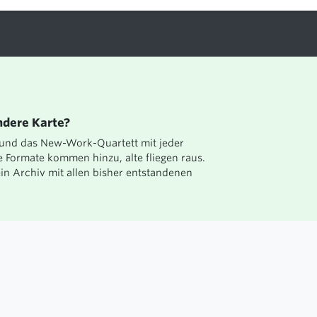
MANIFEST
BLOG
TEAM
NEWSLETTER
JOBS
LINKEDIN
NEW WORK
SCHONTAG
KONTAKT
ndere Karte?
 und das New-Work-Quartett mit jeder
e Formate kommen hinzu, alte fliegen raus.
in Archiv mit allen bisher entstandenen