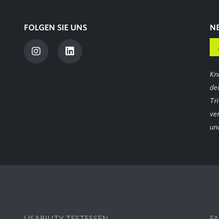
FOLGEN SIE UNS
N
Kn
de
Tr
ve
und
USABILITY TESTESSEN
FA