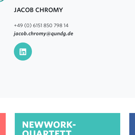
JACOB CHROMY
+49 (0) 6151 850 798 14
jacob.chromy@qundg.de
NEWWORK-
QUARTETT