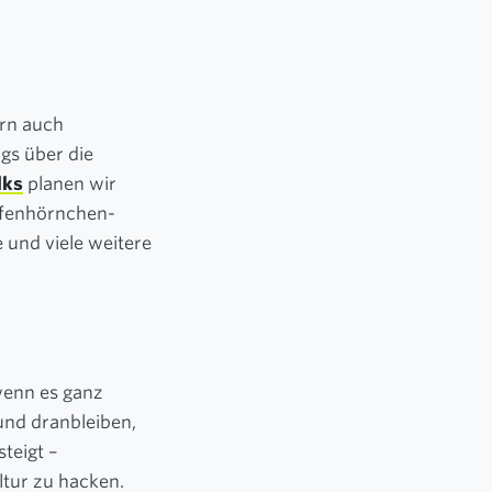
rn auch
gs über die
lks
planen wir
eifenhörnchen-
 und viele weitere
wenn es ganz
 und dranbleiben,
teigt –
ltur zu hacken.