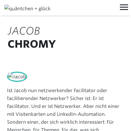
MIT UNS ARBEITEN
JACOB
PROZESSE
VON UNS LERNEN
CHROMY
WORKSHOPS
TRAININGS
ÜBER UNS
EVENTS
VORTRÄGE
MANIFEST
AKTUELLES
TEAM
BLOG
KOON
JOBS
NEWSLETTER
WORKSHOPRAUM MIETEN
Ist Jacob nun netzwerkender Facilitator oder
NEW WORK
LINKEDIN
facilitierender Netzwerker? Sicher ist: Er ist
JEDERZEIT@QUNDG.DE
SCHONTAG
Facilitator. Und er ist Netzwerker. Aber nicht einer
+49 (0) 6151 850 798 0
KONTAKT
mit Visitenkarten und LinkedIn-Automation.
KONTAKT
Sondern einer, der sich wirklich interessiert: Für
Menschen, für Themen, für das, was sich