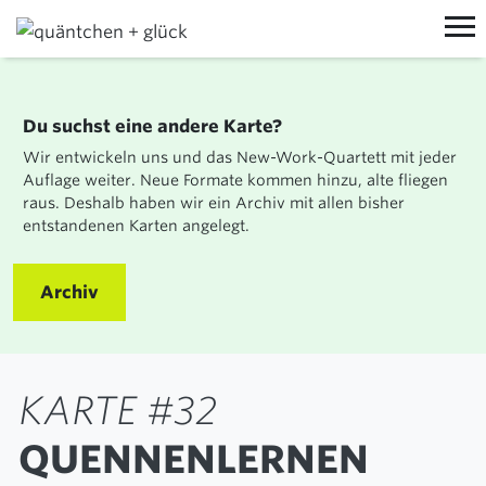
MIT UNS ARBEITEN
Du suchst eine andere Karte?
PROZESSE
VON UNS LERNEN
Wir entwickeln uns und das New-Work-Quartett mit jeder
WORKSHOPS
TRAININGS
ÜBER UNS
Auflage weiter. Neue Formate kommen hinzu, alte fliegen
raus. Deshalb haben wir ein Archiv mit allen bisher
EVENTS
VORTRÄGE
MANIFEST
AKTUELLES
entstandenen Karten angelegt.
TEAM
BLOG
KOON
Archiv
JOBS
NEWSLETTER
WORKSHOPRAUM MIETEN
NEW WORK
LINKEDIN
JEDERZEIT@QUNDG.DE
SCHONTAG
+49 (0) 6151 850 798 0
KARTE #32
KONTAKT
KONTAKT
QUENNENLERNEN