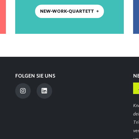
NEW-WORK-QUARTETT
FOLGEN SIE UNS
N
Kn
de
Tr
ve