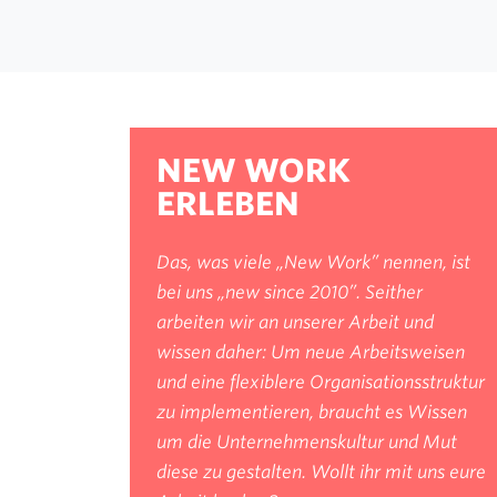
NEW WORK
ERLEBEN
Das, was viele „New Work” nennen, ist
bei uns „new since 2010”. Seither
arbeiten wir an unserer Arbeit und
wissen daher: Um neue Arbeitsweisen
und eine flexiblere Organisationsstruktur
zu implementieren, braucht es Wissen
um die Unternehmenskultur und Mut
diese zu gestalten. Wollt ihr mit uns eure