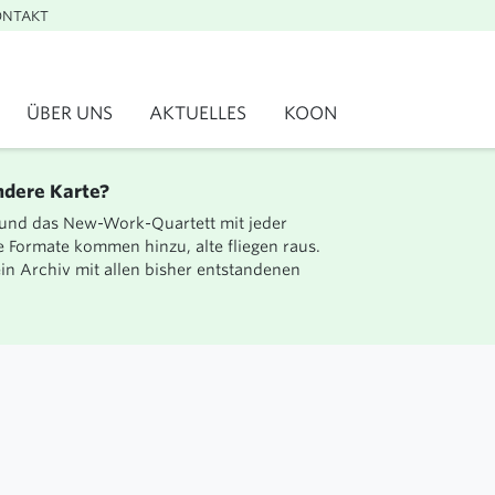
ONTAKT
ÜBER UNS
AKTUELLES
KOON
MANIFEST
BLOG
TEAM
NEWSLETTER
ndere Karte?
JOBS
LINKEDIN
 und das New-Work-Quartett mit jeder
e Formate kommen hinzu, alte fliegen raus.
NEW WORK
in Archiv mit allen bisher entstandenen
SCHONTAG
KONTAKT