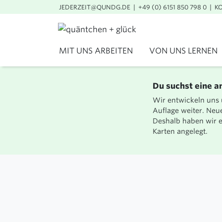
JEDERZEIT@QUNDG.DE
+49 (0) 6151 850 798 0
K
MIT UNS ARBEITEN
VON UNS LERNEN
PROZESSE
TRAININGS
WORKSHOPS
VORTRÄGE
Du suchst eine a
EVENTS
Wir entwickeln uns
Auflage weiter. Neu
Deshalb haben wir e
Karten angelegt.