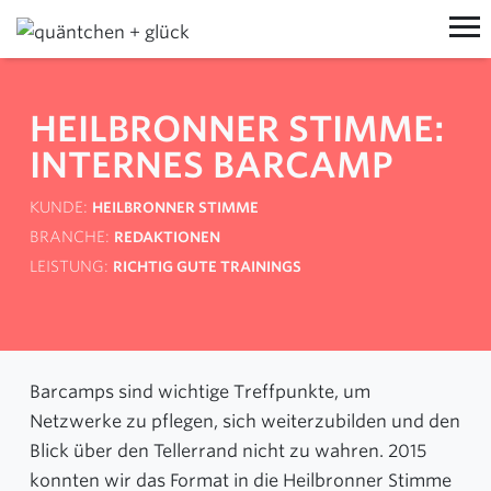
MIT UNS ARBEITEN
HEILBRONNER STIMME:
PROZESSE
VON UNS LERNEN
INTERNES BARCAMP
WORKSHOPS
TRAININGS
ÜBER UNS
KUNDE
HEILBRONNER STIMME
EVENTS
VORTRÄGE
MANIFEST
AKTUELLES
BRANCHE
REDAKTIONEN
LEISTUNG
RICHTIG GUTE TRAININGS
TEAM
BLOG
KOON
JOBS
NEWSLETTER
WORKSHOPRAUM MIETEN
NEW WORK
LINKEDIN
JEDERZEIT@QUNDG.DE
Barcamps sind wichtige Treffpunkte, um
SCHONTAG
+49 (0) 6151 850 798 0
KONTAKT
Netzwerke zu pflegen, sich weiterzubilden und den
KONTAKT
Blick über den Tellerrand nicht zu wahren. 2015
konnten wir das Format in die
Heilbronner Stimme