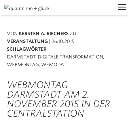
MIT UNS ARBEITEN
VON
KERSTEN A. RIECHERS
ZU
PROZESSE
VON UNS LERNEN
VERANSTALTUNG
| 26.10.2015
WORKSHOPS
TRAININGS
ÜBER UNS
SCHLAGWÖRTER
DARMSTADT
,
DIGITALE TRANSFORMATION
,
EVENTS
VORTRÄGE
MANIFEST
AKTUELLES
WEBMONTAG
,
WEMODA
TEAM
BLOG
KOON
WEBMONTAG
JOBS
NEWSLETTER
WORKSHOPRAUM MIETEN
DARMSTADT AM 2.
NEW WORK
LINKEDIN
JEDERZEIT@QUNDG.DE
NOVEMBER 2015 IN DER
SCHONTAG
+49 (0) 6151 850 798 0
CENTRALSTATION
KONTAKT
KONTAKT