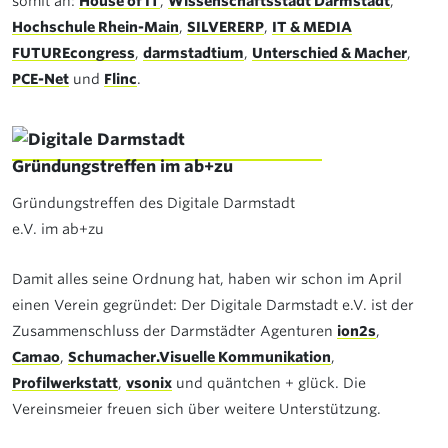
somit an:
House of IT
,
Wissenschaftsstadt Darmstadt
,
Hochschule Rhein-Main
,
SILVERERP
,
IT & MEDIA
FUTUREcongress
,
darmstadtium
,
Unterschied & Macher
,
PCE-Net
und
Flinc
.
Gründungstreffen des Digitale Darmstadt
e.V. im ab+zu
Damit alles seine Ordnung hat, haben wir schon im April
einen Verein gegründet: Der Digitale Darmstadt e.V. ist der
Zusammenschluss der Darmstädter Agenturen
ion2s
,
Camao
,
Schumacher.Visuelle Kommunikation
,
Profilwerkstatt
,
vsonix
und quäntchen + glück. Die
Vereinsmeier freuen sich über weitere Unterstützung.